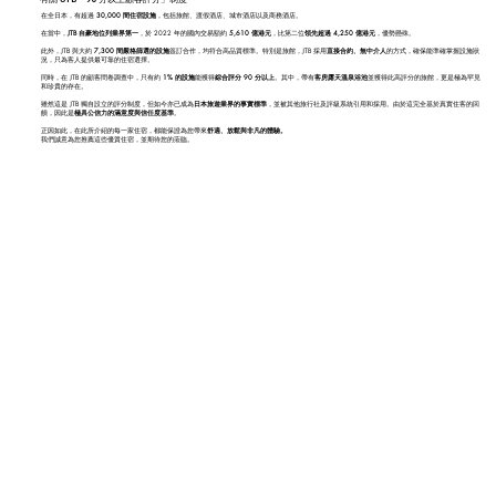
在全日本，有超過
30,000 間住宿設施
，包括旅館、渡假酒店、城市酒店以及商務酒店。
在當中，
JTB 自豪地位列業界第一
，於 2022 年的國內交易額約
5,610 億港元
，比第二位
領先超過 4,250 億港元
，優勢懸殊。
此外，JTB 與大約
7,300 間嚴格篩選的設施
簽訂合作，均符合高品質標準。特別是旅館，JTB 採用
直接合約、無中介人
的方式，確保能準確掌握設施狀
況，只為客人提供最可靠的住宿選擇。
同時，在 JTB 的顧客問卷調查中，只有約
1% 的設施
能獲得
綜合評分 90 分以上
。其中，帶有
客房露天溫泉浴池
並獲得此高評分的旅館，更是極為罕見
和珍貴的存在。
雖然這是 JTB 獨自設立的評分制度，但如今亦已成為
日本旅遊業界的事實標準
，並被其他旅行社及評級系統引用和採用。由於這完全基於真實住客的回
饋，因此是
極具公信力的滿意度與信任度基準
。
正因如此，在此所介紹的每一家住宿，都能保證為您帶來
舒適、放鬆與非凡的體驗。
我們誠意為您推薦這些優質住宿，並期待您的蒞臨。