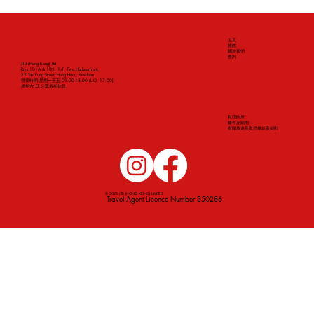
主頁
旅館
關於我們
查詢
JTB (Hong Kong) Ltd
Rms 101A & 102, 1/F, Two Harbourfront,
22 Tak Fung Street, Hung Hom, Kowloon
營業時間:星期一至五:09:00-18:00 (L.O: 17:00)
​星期六,日,公眾假期休息。
私隱政策
條件及細則
​有關旅遊及取消條款及細則
© 2025 JTB (HONG KONG) LIMITED
Travel Agent Licence Number 350286