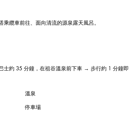
搭乘纜車前往、面向清流的源泉露天風呂。
巴士約 35 分鐘，在祖谷溫泉前下車 → 步行約 1 分鐘即
溫泉
停車場