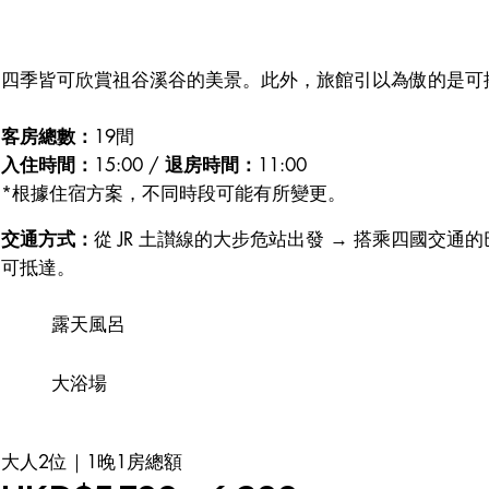
四季皆可欣賞祖谷溪谷的美景。此外，旅館引以為傲的是可
客房總數：
19間
入住時間：
15:00 /
退房時間：
11:00
*根據住宿方案，不同時段可能有所變更。
交通方式：
從 JR 土讃線的大步危站出發 → 搭乘四國交通的
可抵達。
露天風呂
大浴場
大人2位｜1晚1房總額