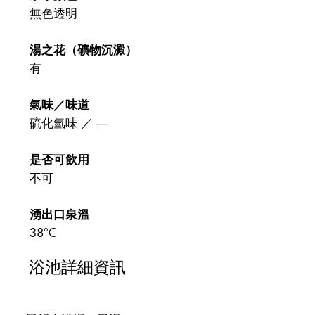
無色透明
湯之花（礦物沉澱）
有
氣味／味道
硫化氫味 ／ ―
是否可飲用
不可
湧出口泉溫
38°C
浴池詳細資訊