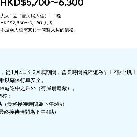
HKD$5,700〜6,300
大人1位（雙人房入住）｜1晚
HKD$2,850〜3,150 人均
不足兩人也需支付一間雙人房的價格。
，從1月4日至2月底期間，營業時間將縮短為早上7點至晚上
胎以確保行車安全。
乘處途中之戶外（有屋簷遮蔽）。
調整：
6點（最終接待時間為下午5點）
（最終接待時間為下午4點）