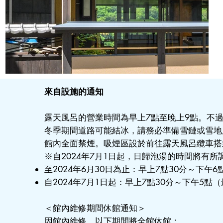
來自設施的通知
露天風呂的營業時間為早上7點至晚上9點。不過
冬季期間道路可能結冰，請務必準備雪鏈或雪地
館內全面禁煙。吸煙區設於前往露天風呂纜車搭
※自2024年7月1日起，日歸泡湯的時間將有所
至2024年6月30日為止：早上7點30分～下午
自2024年7月1日起：早上7點30分～下午5點
＜館內維修期間休館通知＞
因館內維修，以下期間將全館休館：