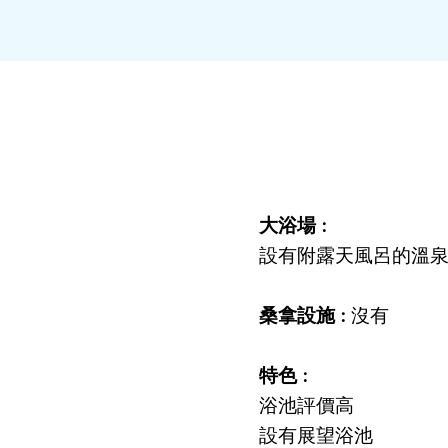
大浴場 :
設有附露天風呂的溫
桑拿設施 :
沒有
特色 :
浴池評價高
設有展望浴池