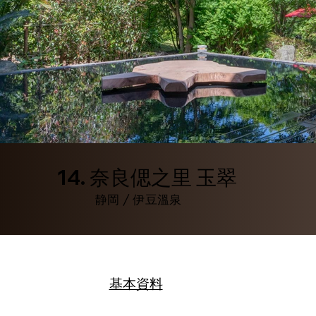
14. 奈良偲之里 玉翠
静岡 / 伊豆溫泉
基本資料