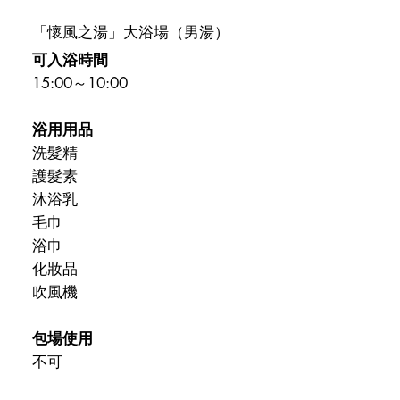
「懷風之湯」大浴場（男湯）
可入浴時間
15:00～10:00
浴用用品
洗髮精
護髮素
沐浴乳
毛巾
浴巾
化妝品
吹風機
包場使用
不可