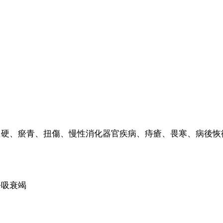
僵硬、瘀青、扭傷、慢性消化器官疾病、痔瘡、畏寒、病後恢
呼吸衰竭