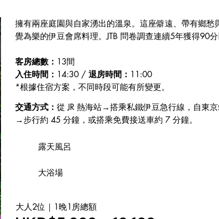
擁有兩座庭園與自家湧出的溫泉。這座僻遠、帶有鄉愁
覺為樂的伊豆會席料理。JTB 問卷調查連續5年獲得90
客房總數：
13間
入住時間：
14:30 /
退房時間：
11:00
*根據住宿方案，不同時段可能有所變更。
交通方式：
從 JR 熱海站→搭乘私鐵伊豆急行線，自東
→步行約 45 分鐘，或搭乘免費接送車約 7 分鐘。
露天風呂
大浴場
大人2位｜1晚1房總額