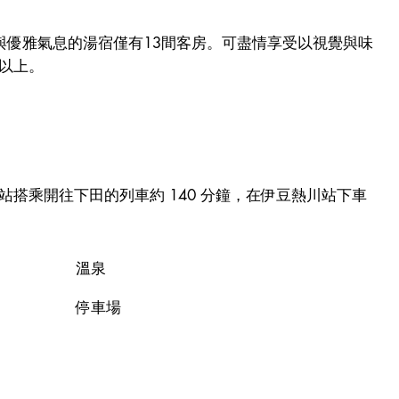
與優雅氣息的湯宿僅有13間客房。可盡情享受以視覺與味
分以上。
京站搭乘開往下田的列車約 140 分鐘，在伊豆熱川站下車
溫泉
停車場