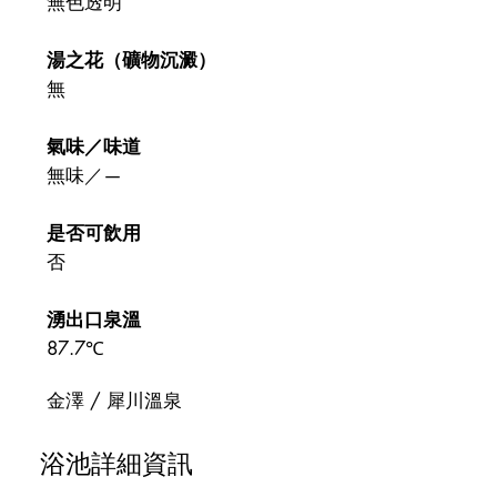
無色透明
湯之花（礦物沉澱）
​無
氣味／味道
無味／—
是否可飲用
​否
湧出口泉溫
87.7℃
金澤 / 犀川溫泉
浴池詳細資訊