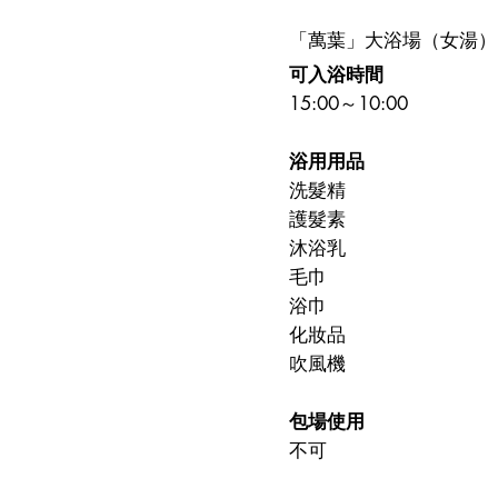
「萬葉」大浴場（女湯）
可入浴時間
15:00～10:00
浴用用品
洗髮精
護髮素
沐浴乳
毛巾
浴巾
化妝品
吹風機
包場使用
不可