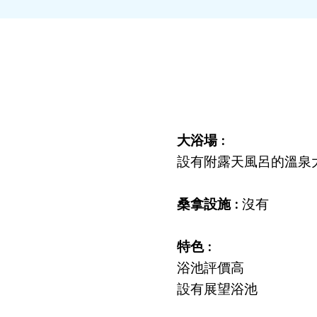
大浴場 :
設有附露天風呂的溫泉
桑拿設施 :
沒有
特色 :
浴池評價高
設有展望浴池