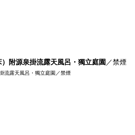
床）附源泉掛流露天風呂・獨立庭園
／禁煙
掛流露天風呂・獨立庭園／禁煙