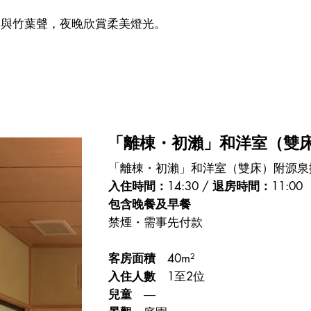
影與竹葉聲，夜晚欣賞柔美燈光。
。
「離棟・初瀨」和洋室（雙
「離棟・初瀨」和洋室（雙床）附源泉
入住時間：
14:30 /
退房時間：
11:00
包含晚餐及早餐
禁煙・需事先付款
客房面積
40m²
入住人數
1至2位
兒童
―