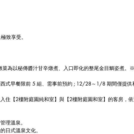
獻上極致享受。
燉菜為以秘傳醬汁甘辛燉煮、入口即化的整尾金目鯛姿煮。※
餐限前 5 組、需事前預約 ; 12/28～1/8 期間僅提供
入住【2樓附庭園純和室】與【2樓附庭園和室】的客房，
人管理溫泉。
落的日式溫泉文化。