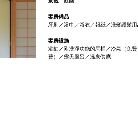
景觀
庭園
客房備品
牙刷／浴巾／浴衣／報紙／洗髮護髮用
客房設施
浴缸／附洗淨功能的馬桶／冷氣（免費
費）／露天風呂／溫泉供應