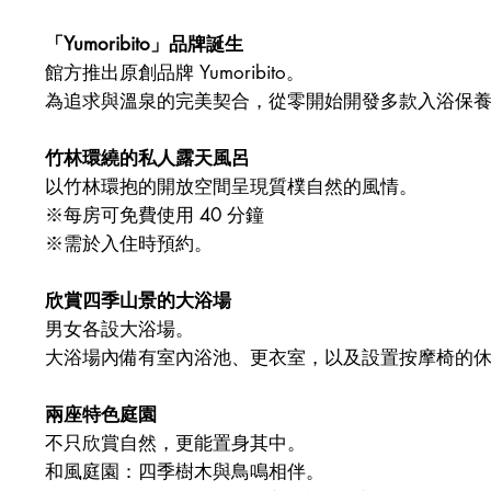
「Yumoribito」品牌誕生
館方推出原創品牌 Yumoribito。
為追求與溫泉的完美契合，從零開始開發多款入浴保
竹林環繞的私人露天風呂
以竹林環抱的開放空間呈現質樸自然的風情。
※每房可免費使用 40 分鐘
※需於入住時預約。
欣賞四季山景的大浴場
男女各設大浴場。
大浴場內備有室內浴池、更衣室，以及設置按摩椅的
兩座特色庭園
不只欣賞自然，更能置身其中。
和風庭園：四季樹木與鳥鳴相伴。