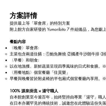
方案詳情
提供最上等「翠會席」的特別方案
附上館方自家研發的 Yumoribito 7 件組備品，為您
餐點內容
〈晚餐〉翠會席:
主菜包含兩道佳餚：①鮑魚舞燒 ②國產牛沙朗牛排 ➂
〈早餐〉和朝食:
以在地漁獲、新鮮蔬菜呈現四季風味的日式和食膳。※西式早
〈用餐地點〉個室餐廳「佳貢樂」
早餐與晚餐皆於附桌椅的半包廂式個室餐廳內享用。※
100% 源泉掛流 × 湯守職人
自本館創業至今逾百年，始終堅持由專業「湯守」職
在日本亦屬罕見的傳統技術，誠邀您在此體驗這份失