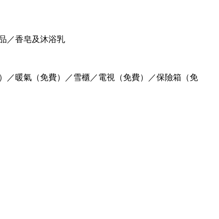
品／香皂及沐浴乳
）／暖氣（免費）／雪櫃／電視（免費）／保險箱（免