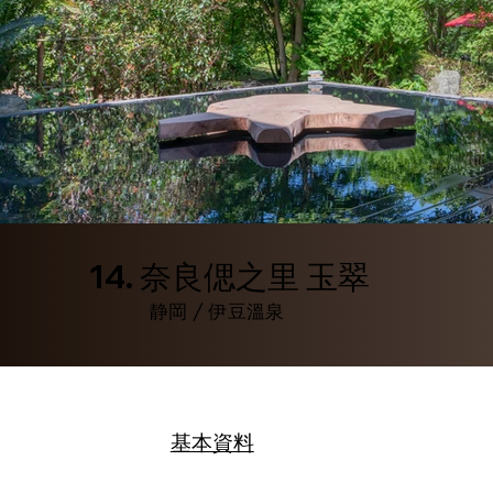
14. 奈良偲之里 玉翠
静岡 / 伊豆溫泉
基本資料