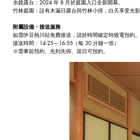
水鏡露台：2024 年 8 月於庭園入口全新開幕。
竹林庭園：設有木漏日露台與竹林小徑，白天享受光
附屬設備・接送服務
如需伊豆熱川站免費接送，請於時間確定時致電預約
接送時間：14:25～16:55（每 30 分鐘一班）
※需事前預約、先到先得、當日可預約。