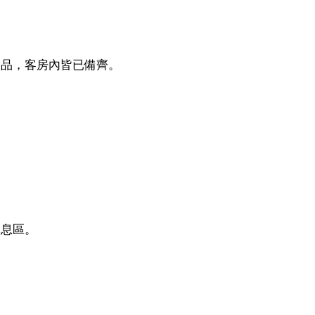
養品，客房內皆已備齊。
休息區。